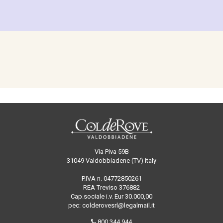
Via Piva 59B
31049 Valdobbiadene (TV) Italy
P.IVA n. 04772850261
REA Treviso 376882
Cap.sociale i.v. Eur 30.000,00
pec: colderovesrl@legalmail.it
800.344.944