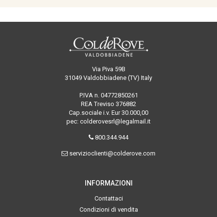
Via Piva 59B
31049 Valdobbiadene (TV) Italy
P.IVA n. 04772850261
REA Treviso 376882
Cap.sociale i.v. Eur 30.000,00
pec: colderovesrl@legalmail.it
800.344.944
servizioclienti@colderove.com
INFORMAZIONI
Contattaci
Condizioni di vendita