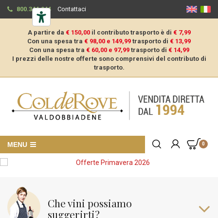
800.344.944
Contattaci
A partire da
€ 150,00
il contributo trasporto è di
€ 7,99
Con una spesa tra
€ 98,00 e 149,99
trasporto di
€ 13,99
Con una spesa tra
€ 60,00 e 97,99
trasporto di
€ 14,99
I prezzi delle nostre offerte sono comprensivi del contributo di
trasporto.
MENU
0
Che vini possiamo
suggerirti?