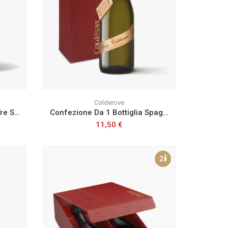
Colderove
Confezione Da 1 Bottiglia Tre Spumante Rosé Extra Dry
Confezione Da 1 Bottiglia Spago Frizzante Colderove
11,50 €
2