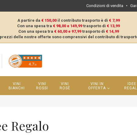
Condizioni di vendita
•
Gar
A partire da
€ 150,00
il contributo trasporto è di
€ 7,99
Con una spesa tra
€ 98,00 e 149,99
trasporto di
€ 13,99
Con una spesa tra
€ 60,00 e 97,99
trasporto di
€ 14,99
 prezzi delle nostre offerte sono comprensivi del contributo di trasport
VINI
VINI
VINI
VINI IN
IDEE
BIANCHI
ROSSI
ROSÈ
OFFERTA
REGA
ee Regalo