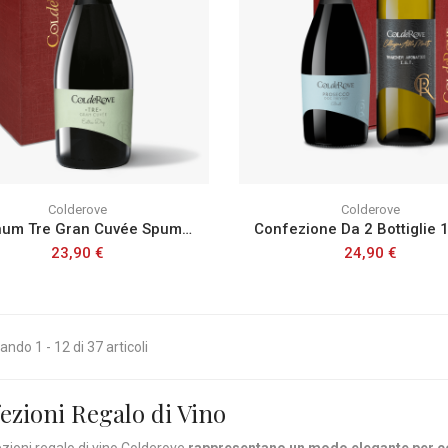
Colderove
Colderove
Magnum Tre Gran Cuvée Spumante Extra Dry
23,90 €
24,90 €
ndo 1 - 12 di 37 articoli
ezioni Regalo di Vino
zioni regalo di vino Colderove
rappresentano un modo elegante per con