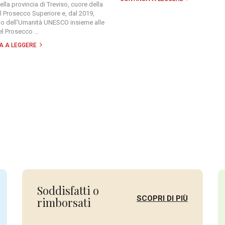
nella provincia di Treviso, cuore della
 Prosecco Superiore e, dal 2019,
io dell'Umanità UNESCO insieme alle
el Prosecco ...
A A LEGGERE
Soddisfatti o
SCOPRI DI PIÙ
rimborsati