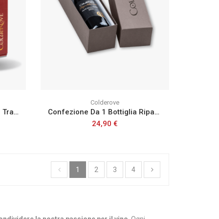
Colderove
Confezione Da 2 Bottiglie 1 Traminer Aromatico Igt E Prosecco Doc Treviso Brut
Confezione Da 1 Bottiglia Ripasso Della Valpolicella Doc
24,90 €
1
2
3
4
dividere la nostra passione per il vino
. Ogni