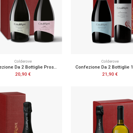
Colderove
Colderove
Confezione Da 2 Bottiglie Prosecco Doc Spumante Extra Dry E Tre Spumante Rosé Extra Dry
20,90 €
21,90 €