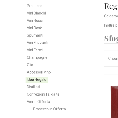
Reg
Prosecco
Vini Bianchi
Colderov
Vini Rossi
Inoltre 
Vini Rosè
Sfo
Spumanti
Vini Frizzanti
Vini Fermi
Champagne
Ci son
Olio
Accessori vino
Idee Regalo
Distillati
Confezioni fai da te
Vini in Offerta
Prosecco in Offerta