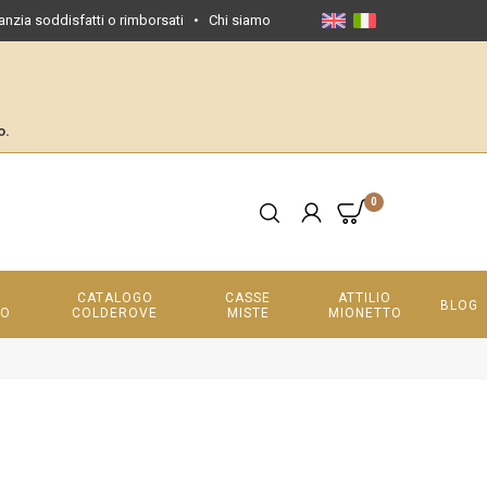
anzia soddisfatti o rimborsati
•
Chi siamo
o.
0
CATALOGO
CASSE
ATTILIO
BLOG
LO
COLDEROVE
MISTE
MIONETTO