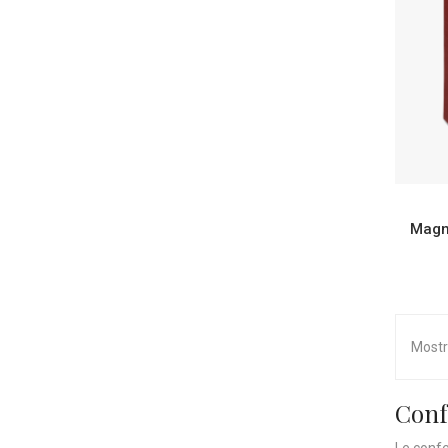
Mostra
Conf
Le confe