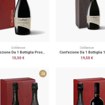
Colderove
Colderove
Confezione Da 1 Bottiglia Prosecco Superiore Docg Extra Dry
15,50 €
19,50 €
2