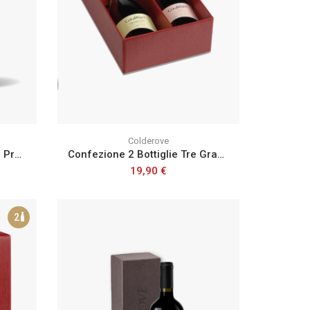
Colderove
Confezione Da 1 Bottiglia 1 Prosecco Valdobbiadene Superiore Docg
Confezione 2 Bottiglie Tre Gran Cuvée Spumante Extra Dry E Tre Spumante Rosé Extra Dry
19,90 €
2