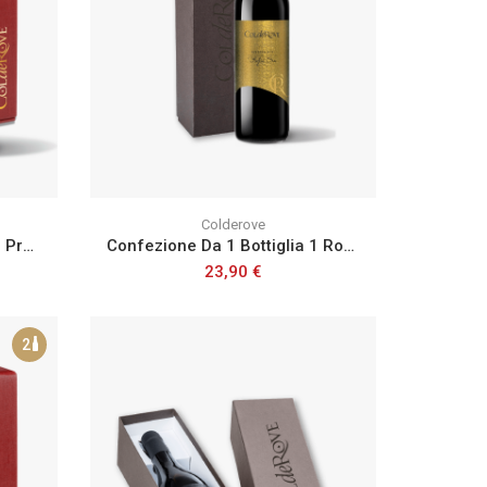
Colderove
Confezione Da 2 Bottiglie 1 Prosecco Doc Treviso Brut Igt E 1 Armonioso Cabernet Igt
Confezione Da 1 Bottiglia 1 Rosso 917 Foglia Oro
23,90 €
2