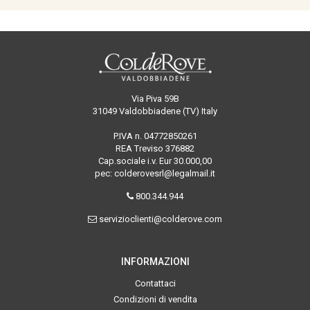
Via Piva 59B
31049 Valdobbiadene (TV) Italy
P.IVA n. 04772850261
REA Treviso 376882
Cap.sociale i.v. Eur 30.000,00
pec: colderovesrl@legalmail.it
800.344.944
servizioclienti@colderove.com
INFORMAZIONI
Contattaci
Condizioni di vendita