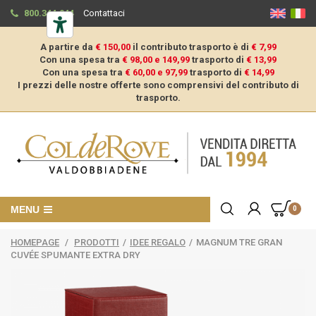
800.344.944
Contattaci
A partire da
€ 150,00
il contributo trasporto è di
€ 7,99
Con una spesa tra
€ 98,00 e 149,99
trasporto di
€ 13,99
Con una spesa tra
€ 60,00 e 97,99
trasporto di
€ 14,99
I prezzi delle nostre offerte sono comprensivi del contributo di
trasporto.
MENU
0
HOMEPAGE
/
PRODOTTI
/
IDEE REGALO
/
MAGNUM TRE GRAN
CUVÉE SPUMANTE EXTRA DRY