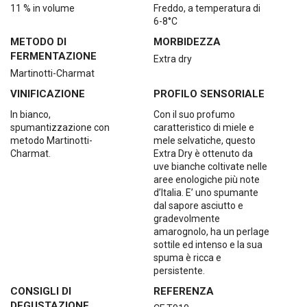
11 % in volume
Freddo, a temperatura di
6-8°C
METODO DI
MORBIDEZZA
FERMENTAZIONE
Extra dry
Martinotti-Charmat
VINIFICAZIONE
PROFILO SENSORIALE
In bianco,
Con il suo profumo
spumantizzazione con
caratteristico di miele e
metodo Martinotti-
mele selvatiche, questo
Charmat.
Extra Dry è ottenuto da
uve bianche coltivate nelle
aree enologiche più note
d’Italia. E’ uno spumante
dal sapore asciutto e
gradevolmente
amarognolo, ha un perlage
sottile ed intenso e la sua
spuma è ricca e
persistente.
CONSIGLI DI
REFERENZA
DEGUSTAZIONE