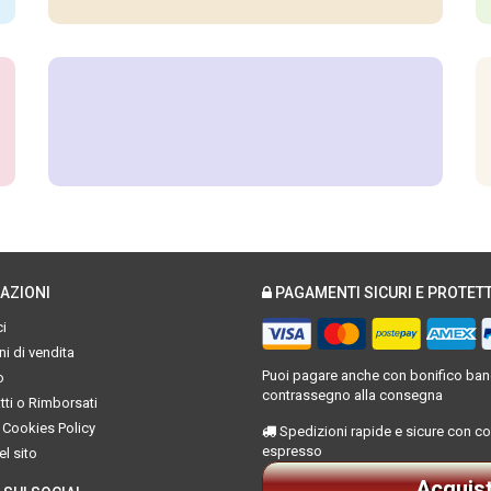
AZIONI
PAGAMENTI SICURI E PROTETT
i
i di vendita
Puoi pagare anche con bonifico banc
o
contrassegno alla consegna
ti o Rimborsati
 Cookies Policy
Spedizioni rapide e sicure con co
espresso
l sito
Acquis