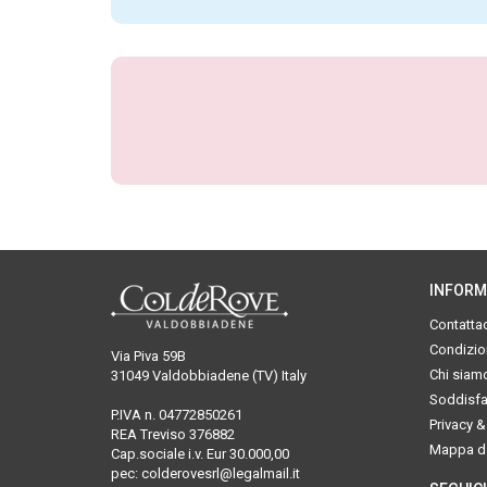
INFORM
Contattac
Condizion
Via Piva 59B
Chi siam
31049 Valdobbiadene (TV) Italy
Soddisfat
P.IVA n. 04772850261
Privacy &
REA Treviso 376882
Mappa de
Cap.sociale i.v. Eur 30.000,00
pec: colderovesrl@legalmail.it