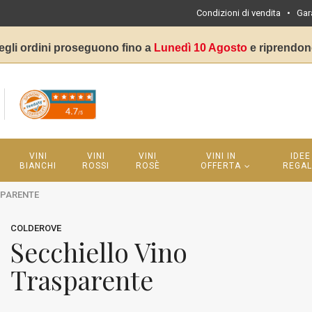
Condizioni di vendita
•
Gar
egli ordini proseguono fino a
Lunedì 10 Agosto
e riprendon
VINI
VINI
VINI
VINI IN
IDEE
BIANCHI
ROSSI
ROSÈ
OFFERTA
REGA
SPARENTE
COLDEROVE
Secchiello Vino
Trasparente