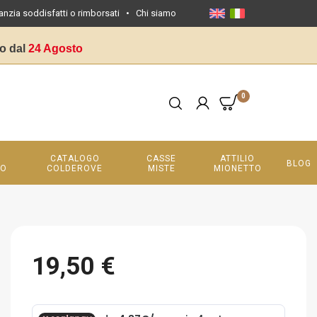
anzia soddisfatti o rimborsati
•
Chi siamo
o dal
24 Agosto
0
CATALOGO
CASSE
ATTILIO
BLOG
LO
COLDEROVE
MISTE
MIONETTO
19,50 €