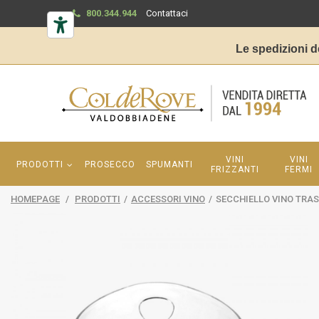
800.344.944
Contattaci
Le spedizioni d
VINI
VINI
PRODOTTI
PROSECCO
SPUMANTI
FRIZZANTI
FERMI
HOMEPAGE
/
PRODOTTI
/
ACCESSORI VINO
/
SECCHIELLO VINO TRA