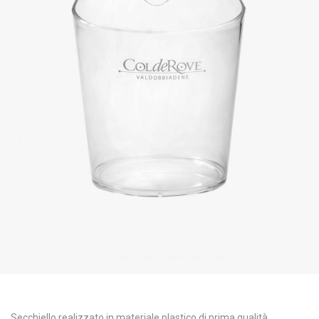
Secchiello realizzato in materiale plastico di prima qualità,