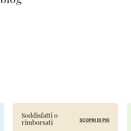
Soddisfatti o
SCOPRI DI PIÙ
rimborsati