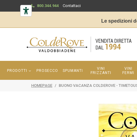
800.344.944
Contattaci
Le spedizioni d
VINI
VINI
PRODOTTI
PROSECCO
SPUMANTI
FRIZZANTI
FERMI
HOMEPAGE
/
BUONO VACANZA COLDEROVE - TIMETOU