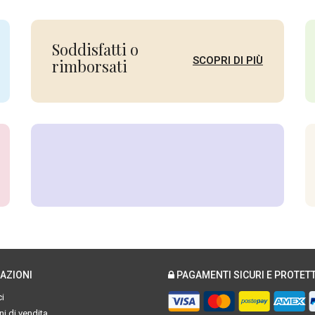
Soddisfatti o
SCOPRI DI PIÙ
rimborsati
AZIONI
PAGAMENTI SICURI E PROTETT
i
i di vendita