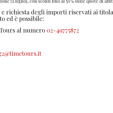
ione (Luglio), con sconti fino al 50% sulle quote di affit
 richiesta degli importi riservati ai titol
to ed è possibile:
e Tours al numero
02-49775872
2@timetours.it