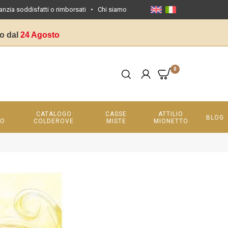
anzia soddisfatti o rimborsati
•
Chi siamo
o dal
24 Agosto
0
CATALOGO
CASSE
ATTILIO
BLOG
LO
COLDEROVE
MISTE
MIONETTO