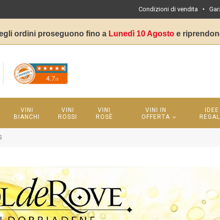
Condizioni di vendita
•
Gar
egli ordini proseguono fino a
Lunedì 10 Agosto
e riprendon
VINI
VINI
VINI
VINI IN
IDEE
BIANCHI
ROSSI
ROSÈ
OFFERTA
REGA
S