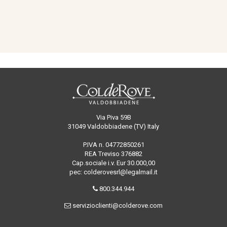
Via Piva 59B
31049 Valdobbiadene (TV) Italy
P.IVA n. 04772850261
REA Treviso 376882
Cap.sociale i.v. Eur 30.000,00
pec: colderovesrl@legalmail.it
800.344.944
servizioclienti@colderove.com