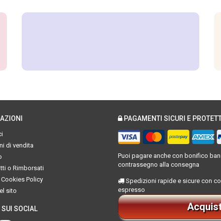
AZIONI
PAGAMENTI SICURI E PROTETT
i
i di vendita
Puoi pagare anche con bonifico banc
o
contrassegno alla consegna
ti o Rimborsati
 Cookies Policy
Spedizioni rapide e sicure con co
espresso
l sito
Acquis
 SUI SOCIAL