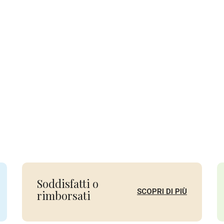
Soddisfatti o
SCOPRI DI PIÙ
rimborsati