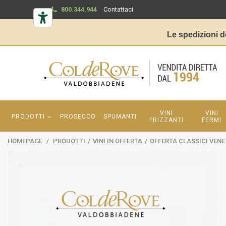
800.344.944
Contattaci
Le spedizioni d
VINI
VINI
PRODOTTI
PROSECCO
SPUMANTI
FRIZZANTI
FERMI
HOMEPAGE
/
PRODOTTI
/
VINI IN OFFERTA
/
OFFERTA CLASSICI VENET