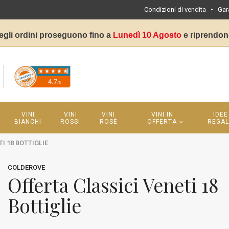
Condizioni di vendita
•
Gar
egli ordini proseguono fino a
Lunedì 10 Agosto
e riprendon
VINI
VINI
VINI
VINI IN
IDEE
BIANCHI
ROSSI
ROSÈ
OFFERTA
REGA
I 18 BOTTIGLIE
COLDEROVE
Offerta Classici Veneti 18
Bottiglie