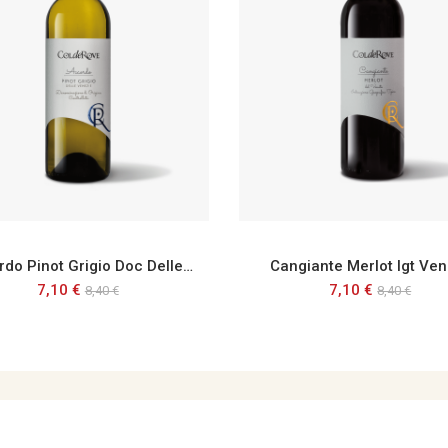
Accordo Pinot Grigio Doc Delle Venezie
Cangiante Merlot Igt Ve
7,10 €
7,10 €
8,40 €
8,40 €