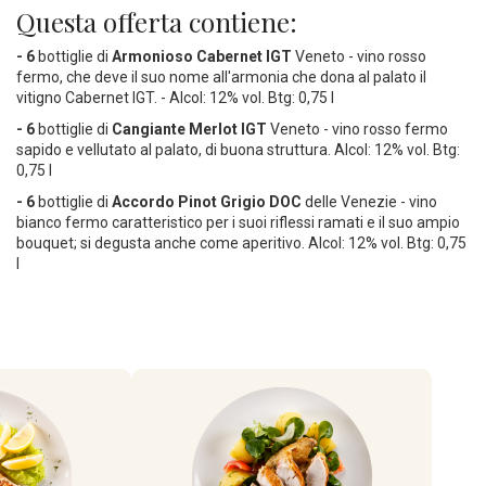
Questa offerta contiene:
- 6
bottiglie di
Armonioso Cabernet
IGT
Veneto - vino rosso
fermo, che deve il suo nome all'armonia che dona al palato il
vitigno Cabernet IGT. - Alcol: 12% vol. Btg: 0,75 l
- 6
bottiglie di
Cangiante Merlot IGT
Veneto - vino rosso fermo
sapido e vellutato al palato, di buona struttura. Alcol: 12% vol. Btg:
0,75 l
- 6
bottiglie di
Accordo Pinot Grigio DOC
delle Venezie - vino
bianco fermo caratteristico per i suoi riflessi ramati e il suo ampio
bouquet; si degusta anche come aperitivo. Alcol: 12% vol. Btg: 0,75
l