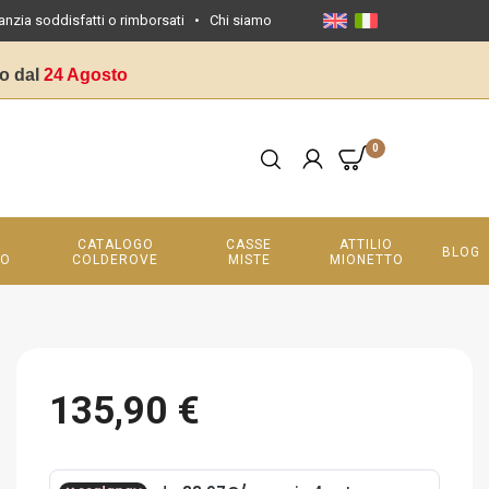
anzia soddisfatti o rimborsati
•
Chi siamo
o dal
24 Agosto
0
CATALOGO
CASSE
ATTILIO
BLOG
LO
COLDEROVE
MISTE
MIONETTO
135,90 €