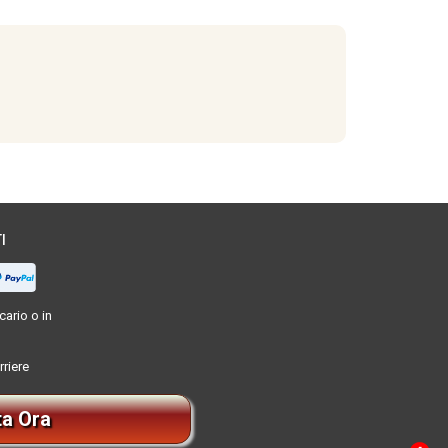
I
ario o in
rriere
ta Ora