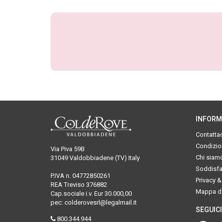
INFORM
Contattac
Condizion
Via Piva 59B
Chi siam
31049 Valdobbiadene (TV) Italy
Soddisfat
P.IVA n. 04772850261
Privacy &
REA Treviso 376882
Mappa de
Cap.sociale i.v. Eur 30.000,00
pec: colderovesrl@legalmail.it
SEGUICI
800.344.944