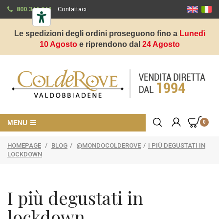
800.344.944
Contattaci
Le spedizioni degli ordini proseguono fino a
Lunedì
10 Agosto
e riprendono dal
24 Agosto
MENU
0
HOMEPAGE
/
BLOG
/
@MONDOCOLDEROVE
/
I PIÙ DEGUSTATI IN
LOCKDOWN
I più degustati in
lockdown