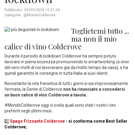
Pubblicato : 09/09/2020 15:31:54
Categorie :
@MondoColderove
Toglietemi tutto ...
ma non il mio
calice di vino Colderove
Durante il periodo di lockdown Colderove ha sempre potuto
lavorare in piena sicurezza promuovendo lo smartworking (a onor
del vero molti di noi lavoravano già da molto tempo da casa), e ha
quindi garantito le consegne in tutta Italia ai suoi clienti.
Nonostante la vita frenetica di tutti i giorni si sia improvvisamente
fermata, la Gente di Colderove
non ha rinunciato a concedersi
un buon calice di vino Colderove a tavola
...
#MondoColderove oggi vi svela quali sono stati i vostri i vini
preferiti negli ultimi mesi:
1️⃣
Spago Frizzante Colderove
- si conferma come Best Seller
Colderove;