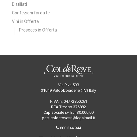
Distillati
Confezioni fai da te
Vini in Offerta
Prosecco in Offerta
Via Piva 59B
31049 Valdobbiadene (TV) Italy
P.IVA n. 04772850261
REA Treviso 376882
Cap.sociale i.v. Eur 30.000,00
pec: colderovesrl@legalmail.it
800.344.944