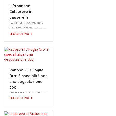
Il Prosecco
Colderove in
passerella
Pubblicato : 04/03/2022
12:36:06 | Categorie :
Colderove & Friends
LEGGI DI PIÙ
Raboso 917 Foglia
Oro: 2 specialità per
una degustazione
doc.
Pubblicato : 17/01/2020
11:52:35 | Categorie :
LEGGI DI PIÙ
@MondoColderove
,
Colderove & Friends