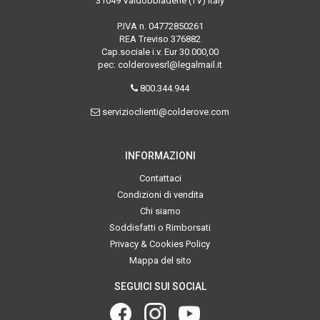
31049 Valdobbiadene (TV) Italy
P.IVA n. 04772850261
REA Treviso 376882
Cap.sociale i.v. Eur 30.000,00
pec: colderovesrl@legalmail.it
800.344.944
servizioclienti@colderove.com
INFORMAZIONI
Contattaci
Condizioni di vendita
Chi siamo
Soddisfatti o Rimborsati
Privacy & Cookies Policy
Mappa del sito
SEGUICI SUI SOCIAL