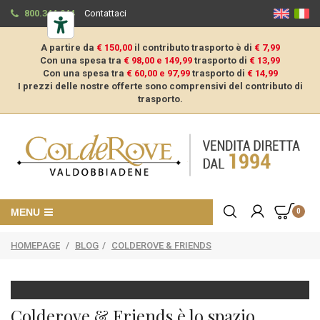
800.344.944
Contattaci
A partire da
€ 150,00
il contributo trasporto è di
€ 7,99
Con una spesa tra
€ 98,00 e 149,99
trasporto di
€ 13,99
Con una spesa tra
€ 60,00 e 97,99
trasporto di
€ 14,99
I prezzi delle nostre offerte sono comprensivi del contributo di
trasporto.
MENU
0
HOMEPAGE
/
BLOG
/
COLDEROVE & FRIENDS
Colderove & Friends è lo spazio