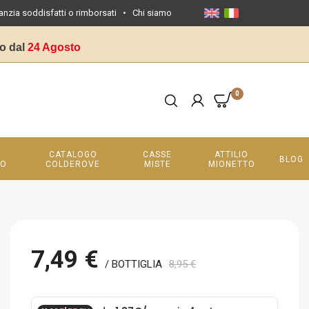
anzia soddisfatti o rimborsati
•
Chi siamo
o dal
24 Agosto
0
CATALOGO
CASSE
ATTILIO
BLOG
LO
COLDEROVE
MISTE
MIONETTO
7,49 €
/ BOTTIGLIA
8,95 €