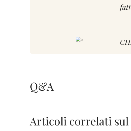
fat
CH
Buo
Q&A
Con
Articoli correlati sul