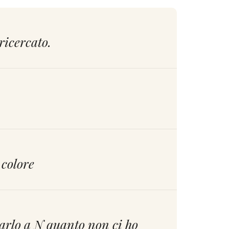
ricercato.
 colore
rlo a N quanto non ci ho