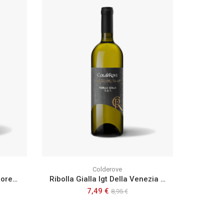
Colderove
Valpolicella Ripasso Superiore Doc
Ribolla Gialla Igt Della Venezia Giulia
7,49 €
8,95 €