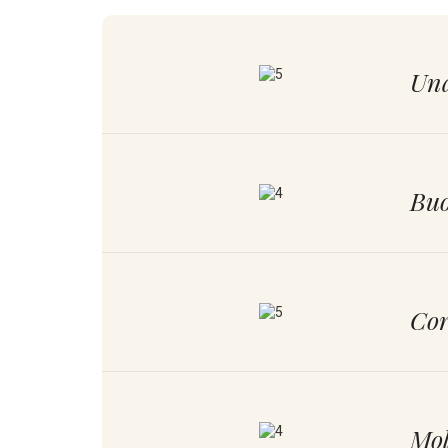
Una
Buo
Cor
Mol