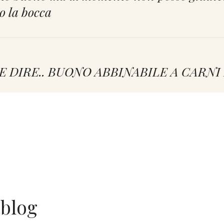
to la bocca
E DIRE.. BUONO ABBINABILE A CARN
n vino da pasto, tranquillo, gentile
sigliato da colderove. Bellissima scoperta
 blog