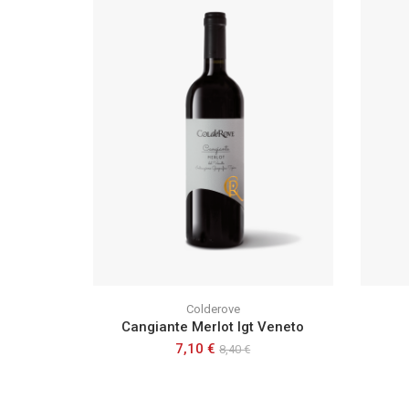
Colderove
Cangiante Merlot Igt Veneto
7,10 €
8,40 €