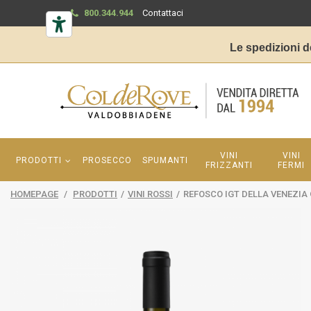
800.344.944
Contattaci
Le spedizioni d
VINI
VINI
PRODOTTI
PROSECCO
SPUMANTI
FRIZZANTI
FERMI
HOMEPAGE
/
PRODOTTI
/
VINI ROSSI
/
REFOSCO IGT DELLA VENEZIA 