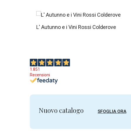
Ecc
abb
L' Autunno e i Vini Rossi Colderove
Pur
me 
1.851
Recensioni
que
Nuovo catalogo
SFOGLIA ORA