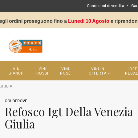
Condizioni di vendita
•
Gar
egli ordini proseguono fino a
Lunedì 10 Agosto
e riprendon
VINI
VINI
VINI
VINI IN
IDEE
BIANCHI
ROSSI
ROSÈ
OFFERTA
REGA
GIULIA
COLDEROVE
Refosco Igt Della Venezia
Giulia