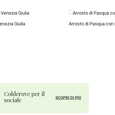
ato.Gradazione alcoolica
 segno.
enezia Giulia
Arrosto di Pasqua con
e questo è un buon vino: a
Colderove per il
SCOPRI DI PIÙ
sociale