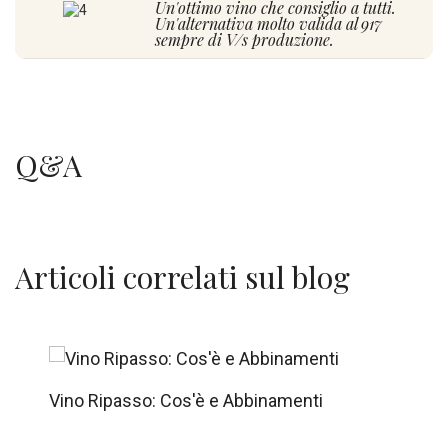
Un'ottimo vino che consiglio a tutti.
Un'alternativa molto valida al 917
sempre di V/s produzione.
Mi piace molto lo trovo equilibrato e
per me è un eccellente vino da pasto
Q&A
UNA PAROLA SOLA: SUPERIORE.
OTTIMO NULLA DA DIRE
Eccezionale, una conferma. Si rivela
sempre un ottimo vino
Articoli correlati sul blog
ottimo vino, due calici al giorno toglie il
medico di torno!
ricordo che mi era piaciuto ma non
saprei fare commento approfondito
Vino Ripasso: Cos'è e Abbinamenti
Vino molto buono, importante con un
buon corpo