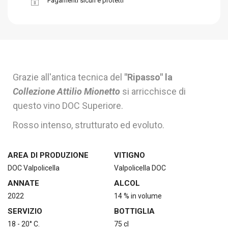
Pagamenti sicuri e protetti
Grazie all'antica tecnica del
"Ripasso" la
Collezione Attilio Mionetto
si arricchisce di
questo vino DOC Superiore.
Rosso intenso, strutturato ed evoluto.
AREA DI PRODUZIONE
VITIGNO
DOC Valpolicella
Valpolicella DOC
ANNATE
ALCOL
2022
14 % in volume
SERVIZIO
BOTTIGLIA
18 - 20° C.
75 cl