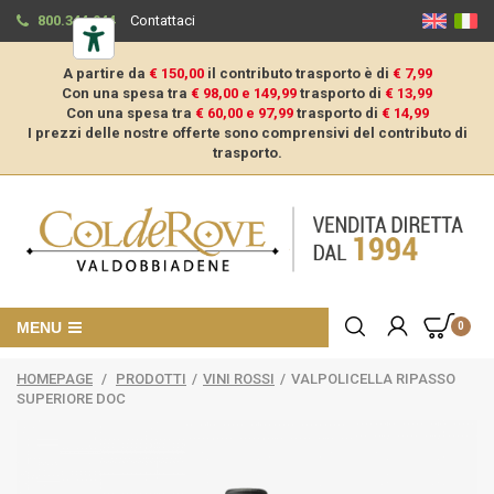
800.344.944
Contattaci
A partire da
€ 150,00
il contributo trasporto è di
€ 7,99
Con una spesa tra
€ 98,00 e 149,99
trasporto di
€ 13,99
Con una spesa tra
€ 60,00 e 97,99
trasporto di
€ 14,99
I prezzi delle nostre offerte sono comprensivi del contributo di
trasporto.
MENU
0
HOMEPAGE
/
PRODOTTI
/
VINI ROSSI
/
VALPOLICELLA RIPASSO
SUPERIORE DOC