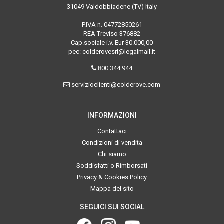
31049 Valdobbiadene (TV) Italy
P.IVA n. 04772850261
REA Treviso 376882
Cap.sociale i.v. Eur 30.000,00
pec: colderovesrl@legalmail.it
800.344.944
servizioclienti@colderove.com
INFORMAZIONI
Contattaci
Condizioni di vendita
Chi siamo
Soddisfatti o Rimborsati
Privacy & Cookies Policy
Mappa del sito
SEGUICI SUI SOCIAL