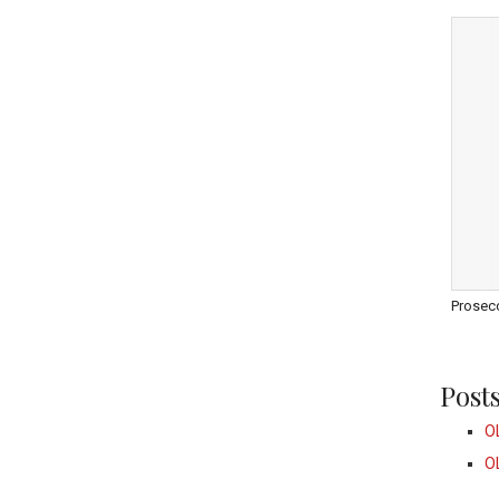
Prosec
Posts
O
O