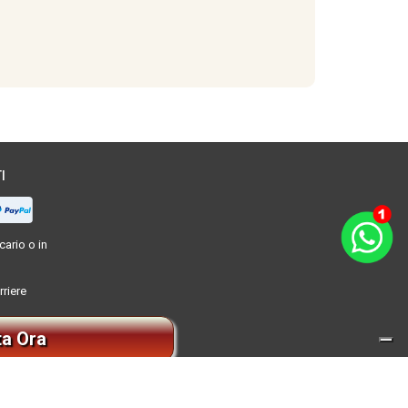
I
ario o in
rriere
ta Ora