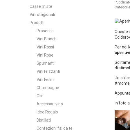
Pubblicat
Casse miste
Categorie
Vini stagionali
Prodotti
Prosecco
Queste 
Coldero
Vini Bianchi
Vini Rossi
Per noi 
aperitivi
Vini Rosè
Solitame
Spumanti
di stimo
Vini Frizzanti
Un calic
Vini Fermi
#momen
Champagne
Appuntam
Olio
In foto 
Accessori vino
Idee Regalo
Distillati
Confezioni fai da te