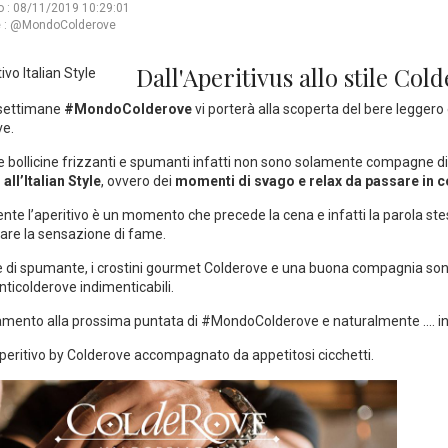
o : 08/11/2019 10:29:01
 :
@MondoColderove
Dall'Aperitivus allo stile Col
settimane
#MondoColderove
vi porterà alla scoperta del bere leggero
ve.
le bollicine frizzanti e spumanti infatti non sono solamente compagne d
 all’Italian Style
, ovvero dei
momenti di svago e relax da passare in c
nte l’aperitivo è un momento che precede la cena e infatti la parola stes
lare la sensazione di fame.
e di spumante, i crostini gourmet Colderove e una buona compagnia sono 
ticolderove
indimenticabili.
ento alla prossima puntata di #MondoColderove e naturalmente .... i
n
aperitivo by Colderove accompagnato da appetitosi cicchetti.