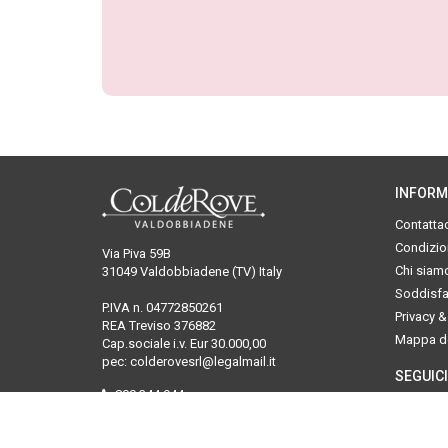
INFORM
Contattac
Condizion
Via Piva 59B
Chi siam
31049 Valdobbiadene (TV) Italy
Soddisfat
P.IVA n. 04772850261
Privacy &
REA Treviso 376882
Mappa de
Cap.sociale i.v. Eur 30.000,00
pec: colderovesrl@legalmail.it
SEGUICI
800.344.944
servizioclienti@colderove.com