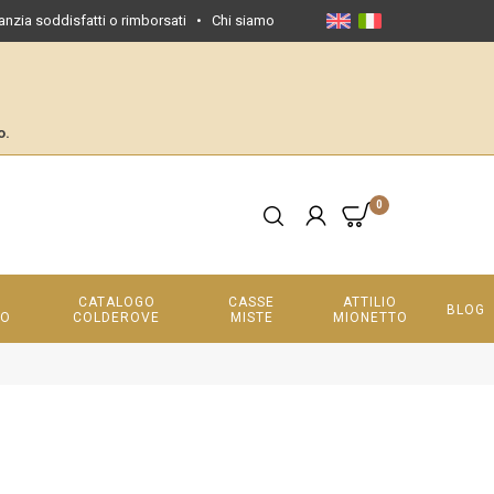
anzia soddisfatti o rimborsati
•
Chi siamo
o.
0
CATALOGO
CASSE
ATTILIO
BLOG
LO
COLDEROVE
MISTE
MIONETTO