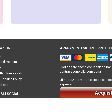
AZIONI
PAGAMENTI SICURI E PROTETT
i
i di vendita
Puoi pagare anche con bonifico banc
o
contrassegno alla consegna
ti o Rimborsati
 Cookies Policy
Spedizioni rapide e sicure con co
espresso
l sito
Acquis
 SUI SOCIAL