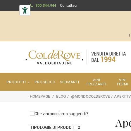
800.344.944
Contattaci
I
VINI
VINI
PRODOTTI
PROSECCO
SPUMANTI
FRIZZANTI
FERMI
HOMEPAGE
/
BLOG
/
@MONDOCOLDEROVE
/
APERITIV
Ape
TIPOLOGIE DI PRODOTTO