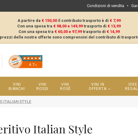
Condizioni di vendita
•
Gar
A partire da
€ 150,00
il contributo trasporto è di
€ 7,99
Con una spesa tra
€ 98,00 e 149,99
trasporto di
€ 13,99
Con una spesa tra
€ 60,00 e 97,99
trasporto di
€ 14,99
 prezzi delle nostre offerte sono comprensivi del contributo di trasport
VINI
VINI
VINI
VINI IN
IDEE
BIANCHI
ROSSI
ROSÈ
OFFERTA
REGA
O ITALIAN STYLE
ritivo Italian Style