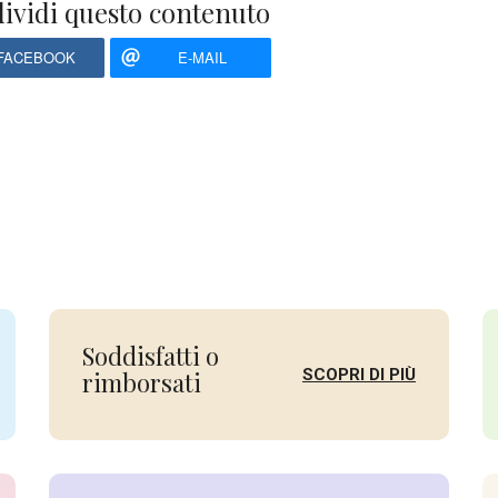
ividi questo contenuto
FACEBOOK
E-MAIL
Soddisfatti o
SCOPRI DI PIÙ
rimborsati