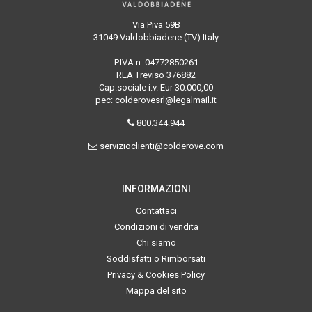
Via Piva 59B
31049 Valdobbiadene (TV) Italy
P.IVA n. 04772850261
REA Treviso 376882
Cap.sociale i.v. Eur 30.000,00
pec: colderovesrl@legalmail.it
800.344.944
servizioclienti@colderove.com
INFORMAZIONI
Contattaci
Condizioni di vendita
Chi siamo
Soddisfatti o Rimborsati
Privacy & Cookies Policy
Mappa del sito