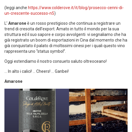
(leggi anche
https://www.colderove.it/it/blog/prosecco-cenni-di-
un-crescente-successo-n5
)
L’
Amarone
è un rosso prestigioso che continua a registrare un
trend di crescita dell’export. Amato in tutto il mondo per la sua
struttura ed il suo sapore e corpo avvolgenti vi segnaliamo che ha
già registrato un boom di esportazioni in Cina dal momento che ha
già conquistato il palato di moltissimi cinesi per i quali questo vino
rappresenta uno “status symbol”.
Oggi estendiamo il nostro consueto saluto oltreoceano!
… In alto i calici! … Cheers! … Ganbei!
Amarone